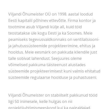
Viljandi Õhumeister OÜ on 1998. aastal loodud
Eesti kapitalil põhinev ettevõtte. Firma kontor ja
tootmine asub Viljandi külje all, kuid töid
teostatakse üle kogu Eesti ja ka Soomes. Meie
peamiseks tegevusvaldkonnaks on ventilatsiooni-
ja jahutussüsteemide projekteerimine, ehitus ja
hooldus. Meie eesmärk on pakkuda kliendile just
talle sobivat lahendust. Seejuures oleme
võimelised pakkuma täisteenust alustades
süsteemide projekteerimisest kuni valmis ehitatud
süsteemide regulaarse hoolduse ja puhastuseni.
Viljandi Õhumeister on stabiilselt pakkunud tööd
ligi 50 inimesele, kelle hulgas on nii
projektijuhtimismeeskond kui ka paigaldajad.